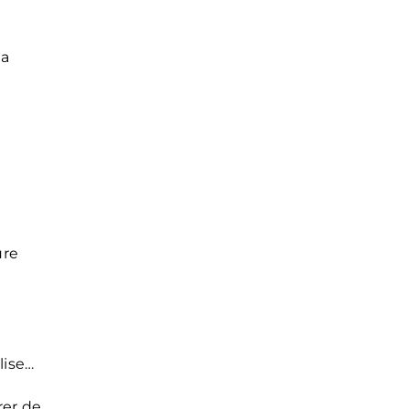
 a
ure
lise…
rer de