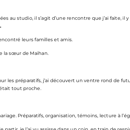
s au studio, il s’agit d’une rencontre que j’ai faite, il y
.
rencontré leurs familles et amis.
de la sœur de Maihan.
our les préparatifs, j’ai découvert un ventre rond de fut
tait tout proche.
riage. Préparatifs, organisation, témoins, lecture à l’ég
partir, je l’ai vu assisse dans un coin, en train de respi